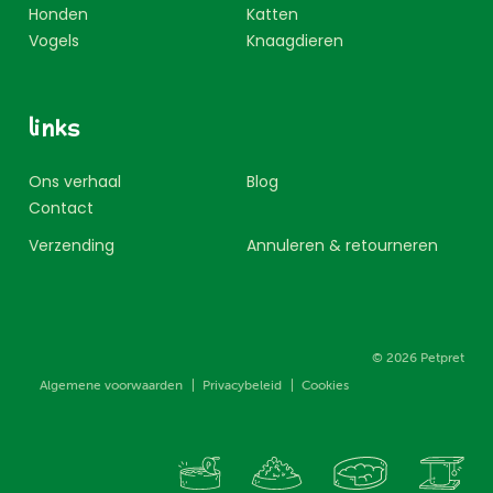
Honden
Katten
Vogels
Knaagdieren
links
Ons verhaal
Blog
Contact
Verzending
Annuleren & retourneren
Prins Boudewijnlaan 120
,
2610
Wilrijk
info@petpret.be
-
+32 3 434 10 09
© 2026 Petpret
Algemene voorwaarden
Privacybeleid
Cookies
Dinsdag - vrijdag: 10u00 - 18u00
Zaterdag: 10u00 - 17u00
Maandag, zondag en feestdagen gesloten