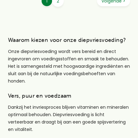
huidige
1
pagina
2
volgende
volgende >
pagina
pagina
Waarom kiezen voor onze diepvriesvoeding?
Onze diepvriesvoeding wordt vers bereid en direct
ingevroren om voedingsstoffen en smaak te behouden.
Het is samengesteld met hoogwaardige ingrediënten en
sluit aan bij de natuurlijke voedingsbehoeften van
honden.
Vers, puur en voedzaam
Dankzij het invriesproces blijven vitaminen en mineralen
optimaal behouden. Diepvriesvoeding is licht
verteerbaar en draagt bij aan een goede spijsvertering
en vitaliteit.