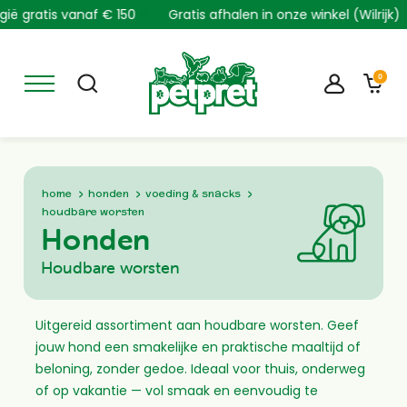
Overslaan
s vanaf € 150
Gratis afhalen in onze winkel (Wilrijk)
Thuis
en
naar
de
0
inhoud
gaan
Voeding &
Voor in huis
Verblijven
Verblijven
snacks
Manden en kussens
Kooien
Kooien
Honden
Krabpalen
Voer- en drinkbakken
Stro en hooi
Droge voeding
Kruimelpad
home
honden
voeding & snacks
Voer- en drinkbakken
Kooiaccessoires
Natvoer
Katten
houdbare worsten
Kattenbakken
Hondensnacks
Kattenbakvulling
Honden
Voeding &
Supplementen
Vogels
Kattenbakaccessoires
Voeding &
Diepvriesvoeding
snacks
Houdbare worsten
Houdbare worsten
snacks
Knaagdieren
Droge voeding
Halsbanden
Supplementen
Droge voeding
Voor in huis
Snacks
Uitgereid assortiment aan houdbare worsten. Geef
jouw hond een smakelijke en praktische maaltijd of
Transportboxen
Manden en kussens
Verzorging &
Ons verhaal
beloning, zonder gedoe. Ideaal voor thuis, onderweg
Voer- en drinkbakken
Verzorging &
Blog
vermaak
of op vakantie — vol smaak en eenvoudig te
Trainingsdoeken
Contact
vermaak